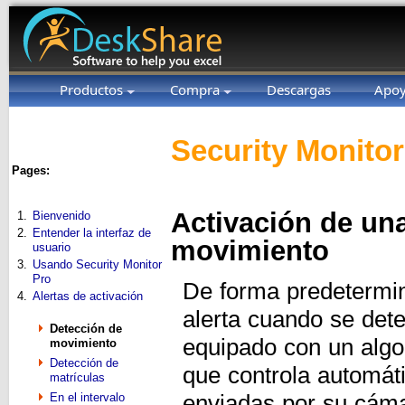
Productos
Compra
Descargas
Apo
Security Monitor
Pages:
Activación de una
1.
Bienvenido
2.
Entender la interfaz de
movimiento
usuario
3.
Usando Security Monitor
Pro
De forma predetermin
4.
Alertas de activación
alerta cuando se det
Detección de
equipado con un algo
movimiento
Detección de
que controla automát
matrículas
enviadas por su cám
En el intervalo