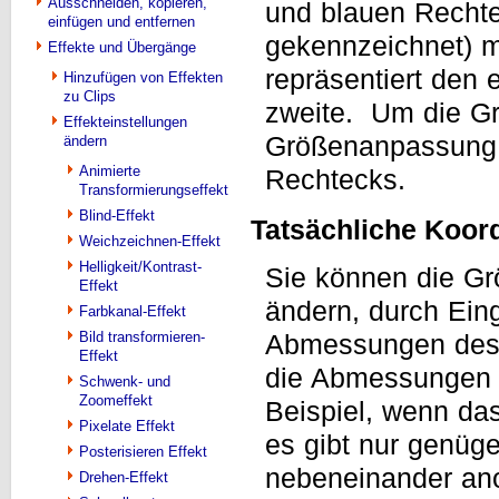
Ausschneiden, kopieren,
und blauen Rechte
einfügen und entfernen
gekennzeichnet) 
Effekte und Übergänge
repräsentiert den 
Hinzufügen von Effekten
zu Clips
zweite. Um die Gr
Effekteinstellungen
Größenanpassung 
ändern
Animierte
Rechtecks.
Transformierungseffekt
Blind-Effekt
Tatsächliche Koord
Weichzeichnen-Effekt
Helligkeit/Kontrast-
Sie können die Gr
Effekt
ändern, durch Eing
Farbkanal-Effekt
Bild transformieren-
Abmessungen des B
Effekt
die Abmessungen 
Schwenk- und
Zoomeffekt
Beispiel, wenn da
Pixelate Effekt
es gibt nur genüge
Posterisieren Effekt
nebeneinander an
Drehen-Effekt