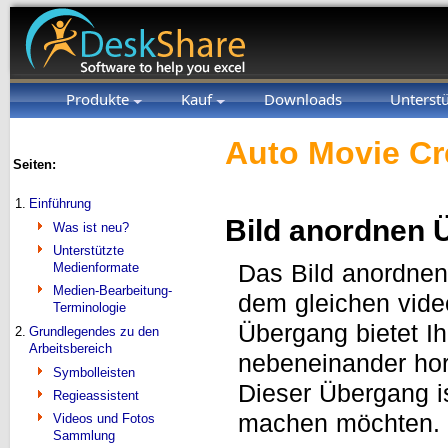
Produkte
Kauf
Downloads
Unterst
Auto Movie Cr
Seiten:
1.
Einführung
Bild anordnen 
Was ist neu?
Unterstützte
Medienformate
Das Bild anordnen
Medien-Bearbeitung-
dem gleichen video
Terminologie
Übergang bietet Ih
2.
Grundlegendes zu den
Arbeitsbereich
nebeneinander hori
Symbolleisten
Dieser Übergang is
Regieassistent
machen möchten.
Videos und Fotos
Sammlung