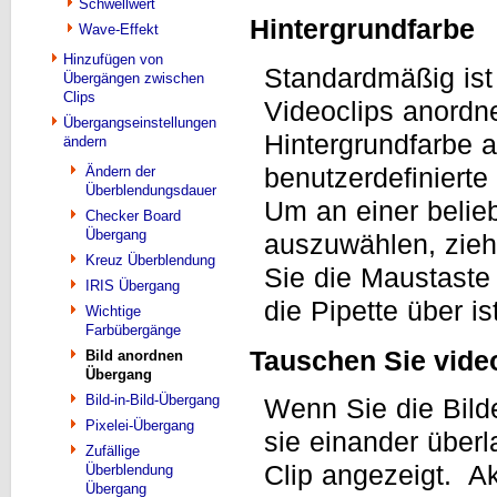
Schwellwert
Hintergrundfarbe
Wave-Effekt
Hinzufügen von
Standardmäßig ist 
Übergängen zwischen
Clips
Videoclips anordn
Übergangseinstellungen
Hintergrundfarbe 
ändern
benutzerdefiniert
Ändern der
Überblendungsdauer
Um an einer belie
Checker Board
Übergang
auszuwählen, zieh
Kreuz Überblendung
Sie die Maustaste 
IRIS Übergang
die Pipette über is
Wichtige
Farbübergänge
Tauschen Sie vide
Bild anordnen
Übergang
Bild-in-Bild-Übergang
Wenn Sie die Bild
Pixelei-Übergang
sie einander überl
Zufällige
Clip angezeigt. Ak
Überblendung
Übergang