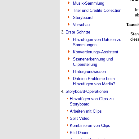
Musik-Sammlung
Im
Titel und Credits Collection
al
Storyboard
Tausch
Vorschau
3.
Erste Schritte
Stan
dies
Hinzufügen von Dateien zu
Sammlungen
Konvertierungs-Assistent
Szenenerkennung und
Cliperstellung
Hintergrundwissen
Dateien Probleme beim
Hinzufügen von Media?
4.
Storyboard-Operationen
Hinzufügen von Clips zu
Storyboard
Arbeiten mit Clips
Split Video
Kombinieren von Clips
Bild-Dauer