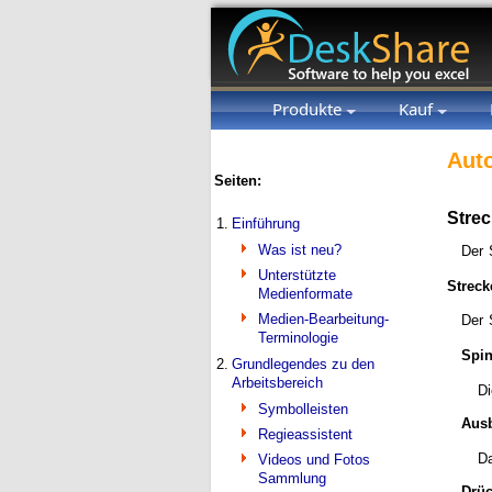
Produkte
Kauf
Auto
Seiten:
Stre
1.
Einführung
Was ist neu?
Der 
Unterstützte
Streck
Medienformate
Medien-Bearbeitung-
Der 
Terminologie
Spi
2.
Grundlegendes zu den
Arbeitsbereich
Di
Symbolleisten
Aus
Regieassistent
Da
Videos und Fotos
Sammlung
Drüc