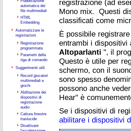
registrazione (ad es
Pubblicazione
automatica dei
Mono mix. Questi disp
file multimediali
HTML
classificati come micr
Embedding
Automatizzare le
È possibile registrare
registrazioni
entrambi i dispositiv
Registrazione
programmata
Altoparlanti
", il pr
Parametri della
Questo è utile per re
riga di comando
Suggerimenti utili
schermo, con il suono
Record giocatori
sono spesso denomina
multimediali e
giochi
possono anche vedere
Abilitazione dei
Hear" è comunemente 
dispositivi di
registrazione
audio
Se i dispositivi di re
Cattura finestre
abilitare i dispositivi
traslucide
Disattivare
l'accelerazione