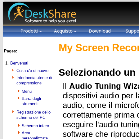
Prodotti
Acquisto
Download
Suppo
My Screen Recor
Pages:
1.
Benvenuti
Selezionando un 
Cosa c'è di nuovo
Interfaccia utente di
comprensione
Il
Audio Tuning Wiz
Menu
dispositivi audio per 
Barra degli
audio, come il microfo
strumenti
Registrazione dello
correttamente prima 
schermo del PC
eseguire l'audio tuni
Schermo intero
software che riproduc
Area
personalizzata