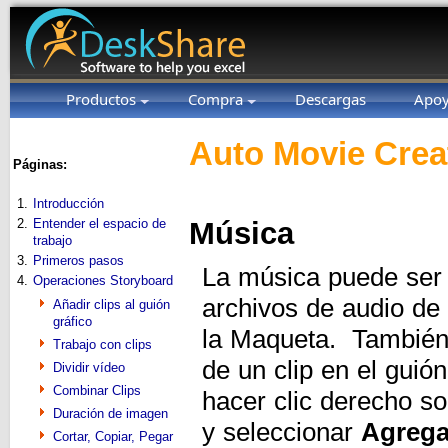
Productos
Compra
Descargas
Apo
Auto Movie Crea
Páginas:
1.
Introducción
2.
Entender el espacio de
Música
trabajo
3.
Primeros pasos
La música puede ser a
4.
Operaciones Storyboard
archivos de audio de
Añadir clips al guión
gráfico
la Maqueta. También 
Trabajo con clips
de un clip en el guión
Dividir vídeo
Combinar Clips
hacer clic derecho s
Duración de imagen
y seleccionar
Agrega
Cortar, Copiar, Pegar