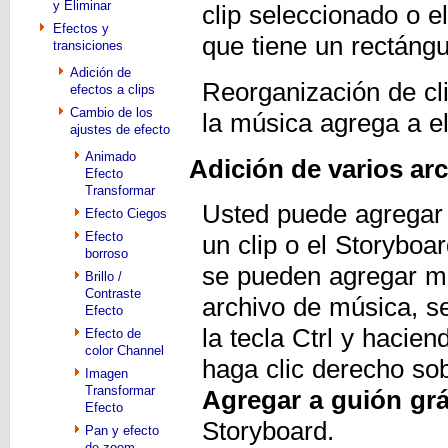
y Eliminar
clip seleccionado o el
Efectos y
que tiene un rectángu
transiciones
Adición de
Reorganización de cli
efectos a clips
Cambio de los
la música agrega a el
ajustes de efecto
Animado
Adición de varios ar
Efecto
Transformar
Usted puede agregar
Efecto Ciegos
Efecto
un clip o el Storybo
borroso
se pueden agregar m
Brillo /
Contraste
archivo de música, s
Efecto
la tecla Ctrl y hacie
Efecto de
color Channel
haga clic derecho sob
Imagen
Transformar
Agregar a guión grá
Efecto
Storyboard.
Pan y efecto
de zoom