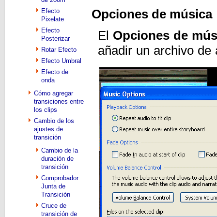
Opciones de música
Efecto
Pixelate
Efecto
El
Opciones de mús
Posterizar
añadir un archivo de 
Rotar Efecto
Efecto Umbral
Efecto de
onda
Cómo agregar
transiciones entre
los clips
Cambio de los
ajustes de
transición
Cambio de la
duración de
transición
Comprobador
Junta de
Transición
Cruce de
transición de