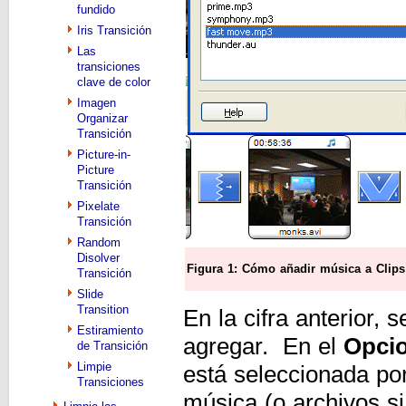
fundido
Iris Transición
Las
transiciones
clave de color
Imagen
Organizar
Transición
Picture-in-
Picture
Transición
Pixelate
Transición
Random
Disolver
Figura 1: Cómo añadir música a Clips
Transición
Slide
Transition
En la cifra anterior, 
Estiramiento
agregar. En el
Opcio
de Transición
Limpie
está seleccionada por
Transiciones
música (o archivos s