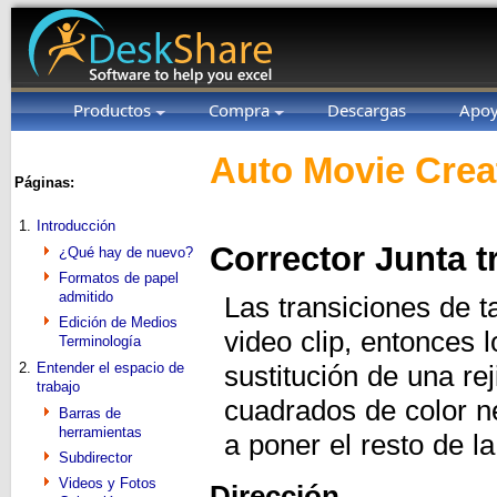
Productos
Compra
Descargas
Apo
Auto Movie Crea
Páginas:
1.
Introducción
Corrector Junta t
¿Qué hay de nuevo?
Formatos de papel
admitido
Las transiciones de t
Edición de Medios
video clip, entonces 
Terminología
2.
Entender el espacio de
sustitución de una re
trabajo
cuadrados de color ne
Barras de
herramientas
a poner el resto de l
Subdirector
Videos y Fotos
Dirección