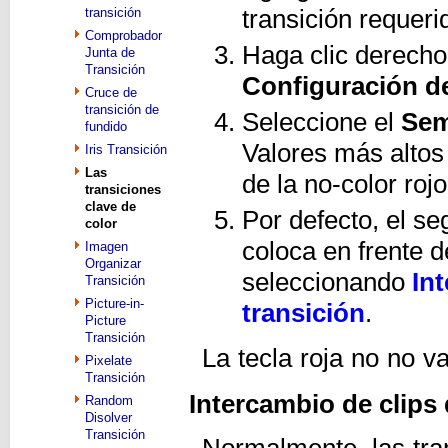
transición
transición requeri
Comprobador
Haga clic derecho 
Junta de
Transición
Configuración de
Cruce de
transición de
Seleccione el
Sem
fundido
Valores más altos
Iris Transición
Las
de la no-color roj
transiciones
clave de
Por defecto, el s
color
coloca en frente d
Imagen
Organizar
seleccionando
In
Transición
Picture-in-
transición
.
Picture
Transición
La tecla roja no no va
Pixelate
Transición
Intercambio de clips 
Random
Disolver
Transición
Normalmente, las tran