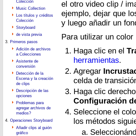
Colección
el otro video clip / i
Music Collection
ejemplo, dejar que lo
Los títulos y créditos
Colección
y luego añadir un fo
Storyboard
de vista previa
Para utilizar un colo
3.
Primeros pasos
Haga clic en el
Tr
Adición de archivos
a Colecciones
herramientas
.
Asistente de
conversión
Agregar
Incrusta
Detección de la
celda de transició
Escena y la creación
de clips
Haga clic derecho 
Descripción de las
opciones
Configuración de
Problemas para
agregar archivos de
Seleccione el col
medios?
los métodos sigui
4.
Operaciones Storyboard
Añadir clips al guión
Seleccionándo
gráfico