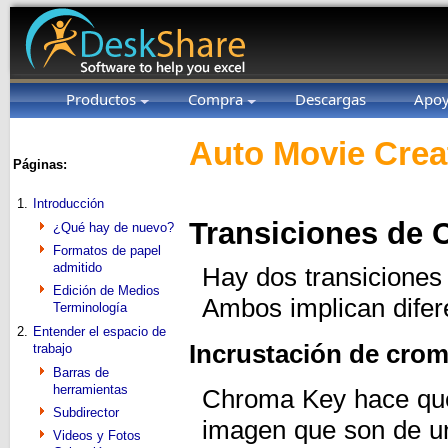
Productos
Compra
Descargas
Apo
Auto Movie Crea
Páginas:
1.
Introducción
Transiciones de C
¿Qué hay de nuevo?
Formatos de papel
admitido
Hay dos transiciones
Edición de Medios
Ambos implican difer
Terminología
2.
Entender el espacio de
Incrustación de cro
trabajo
Barras de
herramientas
Chroma Key hace que 
Subdirector
imagen que son de un 
Videos y Fotos