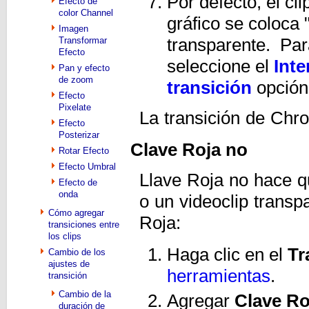
Por defecto, el cl
Efecto de
color Channel
gráfico se coloca "
Imagen
transparente. Para
Transformar
Efecto
seleccione el
Inte
Pan y efecto
de zoom
transición
opción
Efecto
Pixelate
La transición de Chr
Efecto
Posterizar
Clave Roja no
Rotar Efecto
Efecto Umbral
Llave Roja no hace q
Efecto de
onda
o un videoclip transp
Cómo agregar
Roja:
transiciones entre
los clips
Haga clic en el
Tr
Cambio de los
ajustes de
herramientas
.
transición
Cambio de la
Agregar
Clave Ro
duración de