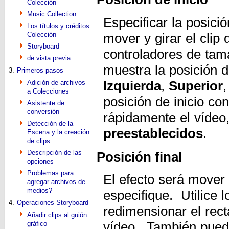
Colección
Music Collection
Especificar la posici
Los títulos y créditos
Colección
mover y girar el clip
Storyboard
controladores de tam
de vista previa
muestra la posición d
3.
Primeros pasos
Izquierda
,
Superior
Adición de archivos
a Colecciones
posición de inicio co
Asistente de
conversión
rápidamente el vídeo,
Detección de la
preestablecidos
.
Escena y la creación
de clips
Descripción de las
Posición final
opciones
Problemas para
El efecto será mover y
agregar archivos de
medios?
especifique. Utilice 
4.
Operaciones Storyboard
redimensionar el rect
Añadir clips al guión
vídeo. También puede
gráfico