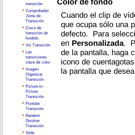
Color de fondo
transición
Comprobador
Cuando el clip de ví
Junta de
Transición
que ocupa sólo una pa
Cruce de
defecto. Para selecci
transición de
fundido
en
Personalizada
. P
Iris Transición
de la pantalla, haga 
Las
transiciones
icono de cuentagotas 
clave de color
Imagen
la pantalla que desea 
Organizar
Transición
Picture-in-
Picture
Transición
Pixelate
Transición
Random
Disolver
Transición
Slide