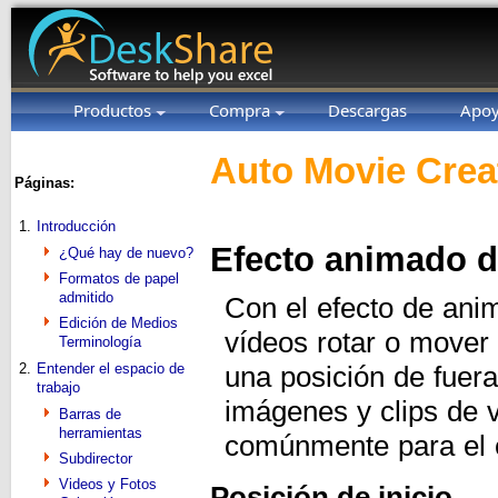
Productos
Compra
Descargas
Apo
Auto Movie Crea
Páginas:
1.
Introducción
Efecto animado d
¿Qué hay de nuevo?
Formatos de papel
admitido
Con el efecto de ani
Edición de Medios
vídeos rotar o mover
Terminología
2.
Entender el espacio de
una posición de fuera
trabajo
imágenes y clips de v
Barras de
herramientas
comúnmente para el ef
Subdirector
Videos y Fotos
Posición de inicio