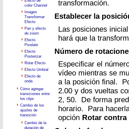
Efecto de
transformación.
color Channel
Imagen
Establecer la posició
Transformar
Efecto
Las posiciones inicia
Pan y efecto
de zoom
hará que la transform
Efecto
Pixelate
Número de rotacione
Efecto
Posterizar
Especificar el númer
Rotar Efecto
Efecto Umbral
vídeo mientras se mue
Efecto de
a la posición final. 
onda
2.00 y dos vueltas co
Cómo agregar
transiciones entre
2, 50. De forma prede
los clips
Cambio de los
horario. Para hacerla 
ajustes de
transición
opción
Rotar contra 
Cambio de la
duración de