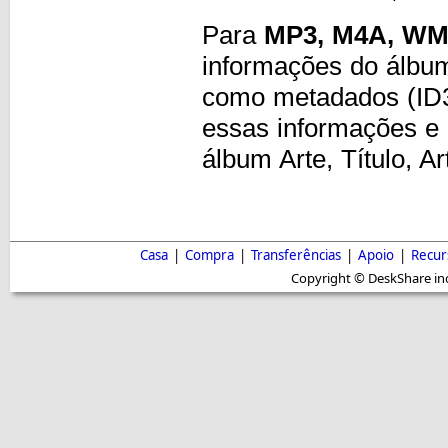
Para
MP3, M4A, W
informações do álbu
como metadados (ID3
essas informações e 
álbum Arte, Título, A
Casa
|
Compra
|
Transferências
|
Apoio
|
Recur
Copyright © DeskShare inc