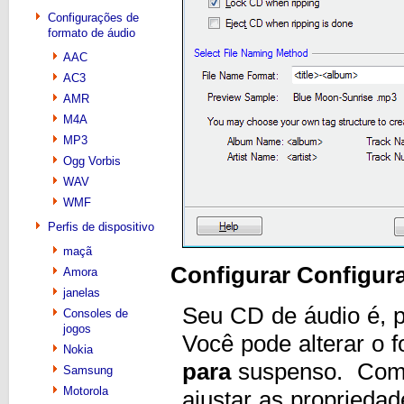
Configurações de
formato de áudio
AAC
AC3
AMR
M4A
MP3
Ogg Vorbis
WAV
WMF
Perfis de dispositivo
maçã
Configurar Configur
Amora
janelas
Seu CD de áudio é, 
Consoles de
jogos
Você pode alterar o 
Nokia
para
suspenso. Co
Samsung
Motorola
ajustar as propriedad