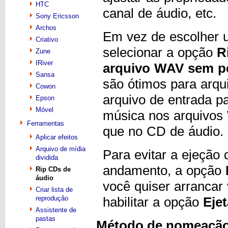
HTC
canal de áudio, etc.
Sony Ericsson
Archos
Em vez de escolher 
Criativo
selecionar a opção
R
Zune
IRiver
arquivo WAV sem p
Sansa
são ótimos para arq
Cowon
arquivo de entrada pa
Epson
Móvel
música nos arquivos
Ferramentas
que no CD de áudio.
Aplicar efeitos
Arquivo de mídia
Para evitar a ejeçã
dividida
andamento, a opção
Rip CDs de
áudio
você quiser arrancar
Criar lista de
reprodução
habilitar a opção
Eje
Assistente de
pastas
Método de nomeação