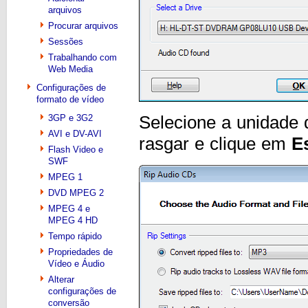
arquivos
Procurar arquivos
Sessões
Trabalhando com
Web Media
Configurações de
formato de vídeo
3GP e 3G2
Selecione a unidade
AVI e DV-AVI
rasgar e clique em
E
Flash Video e
SWF
MPEG 1
DVD MPEG 2
MPEG 4 e
MPEG 4 HD
Tempo rápido
Propriedades de
Vídeo e Áudio
Alterar
configurações de
conversão