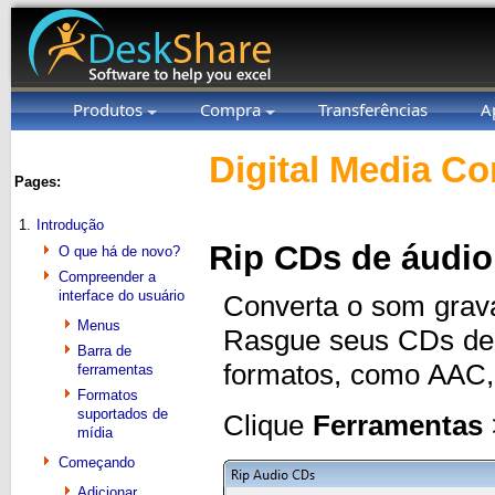
Produtos
Compra
Transferências
A
Digital Media Co
Pages:
1.
Introdução
Rip CDs de áudio
O que há de novo?
Compreender a
interface do usuário
Converta o som grav
Menus
Rasgue seus CDs de 
Barra de
formatos, como AAC
ferramentas
Formatos
suportados de
Clique
Ferramentas
mídia
Começando
Adicionar