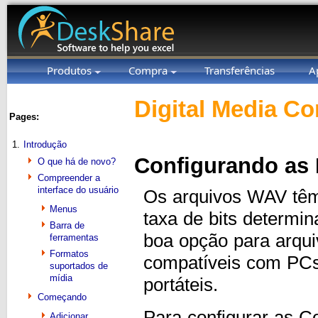
Produtos
Compra
Transferências
A
Digital Media Co
Pages:
1.
Introdução
Configurando as
O que há de novo?
Compreender a
interface do usuário
Os arquivos WAV têm
Menus
taxa de bits determi
Barra de
boa opção para arqu
ferramentas
Formatos
compatíveis com PCs
suportados de
mídia
portáteis.
Começando
Para configurar as 
Adicionar