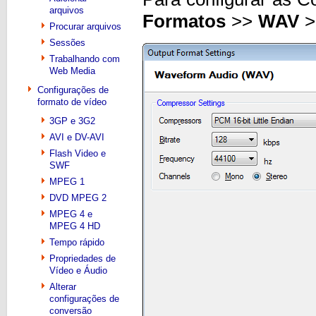
arquivos
Formatos
>>
WAV
>
Procurar arquivos
Sessões
Trabalhando com
Web Media
Configurações de
formato de vídeo
3GP e 3G2
AVI e DV-AVI
Flash Video e
SWF
MPEG 1
DVD MPEG 2
MPEG 4 e
MPEG 4 HD
Tempo rápido
Propriedades de
Vídeo e Áudio
Alterar
configurações de
conversão