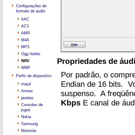
Configurações de
formato de áudio
AAC
AC3
AMR
M4A
MP3
Ogg Vorbis
Propriedades de áud
WAV
WMF
Por padrão, o compre
Perfis de dispositivo
Endian de 16 bits. V
maçã
Amora
suspenso. A freqüên
janelas
Kbps
E canal de áu
Consoles de
jogos
Nokia
Samsung
Motorola