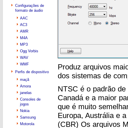
Configurações de
formato de áudio
AAC
AC3
AMR
M4A
MP3
Ogg Vorbis
WAV
WMF
Produz arquivos maio
Perfis de dispositivo
dos sistemas de com
maçã
Amora
NTSC é o padrão de 
janelas
Canadá e a maior pa
Consoles de
jogos
que é muito semelha
Nokia
Europa, Austrália e a
Samsung
(CBR) Os arquivos 
Motorola