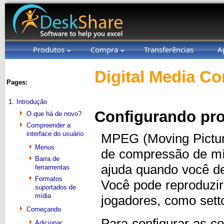
Produtos
Compra
Transferências
A
Digital Media Co
Pages:
1.
Introdução
Configurando pr
O que há de novo?
Compreender a
interface do usuário
MPEG (Moving Pictur
Menus
de compressão de m
Barra de
ajuda quando você de
ferramentas
Formatos
Você pode reproduzi
suportados de
mídia
jogadores, como sett
Começando
Para configurar as c
Adicionar