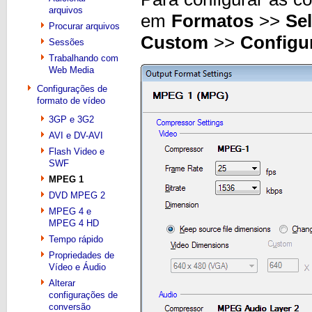
arquivos
em
Formatos
>>
Se
Procurar arquivos
Custom
>>
Configu
Sessões
Trabalhando com
Web Media
Configurações de
formato de vídeo
3GP e 3G2
AVI e DV-AVI
Flash Video e
SWF
MPEG 1
DVD MPEG 2
MPEG 4 e
MPEG 4 HD
Tempo rápido
Propriedades de
Vídeo e Áudio
Alterar
configurações de
conversão