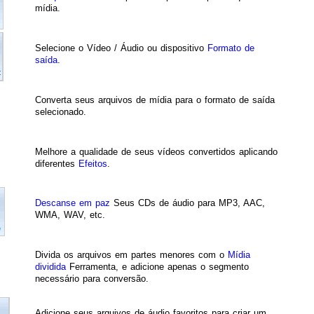
mídia.
Selecione o Vídeo / Áudio ou dispositivo
Formato de
saída
.
Converta seus arquivos de mídia para o formato de saída
selecionado.
Melhore a qualidade de seus vídeos convertidos aplicando
diferentes
Efeitos
.
Descanse em paz
Seus CDs de áudio para MP3, AAC,
WMA, WAV, etc.
Divida os arquivos em partes menores com o
Mídia
dividida
Ferramenta, e adicione apenas o segmento
necessário para conversão.
Adicione seus arquivos de áudio favoritos para criar um