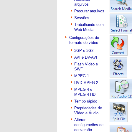
arquivos
Procurar arquivos
Sessões
Trabalhando com
Web Media
Configurações de
formato de vídeo
3GP e 3G2
AVI e DV-AVI
Flash Video e
SWF
MPEG 1
DVD MPEG 2
MPEG 4 e
MPEG 4 HD
Tempo rápido
Propriedades de
Vídeo e Áudio
Alterar
configurações de
conversão