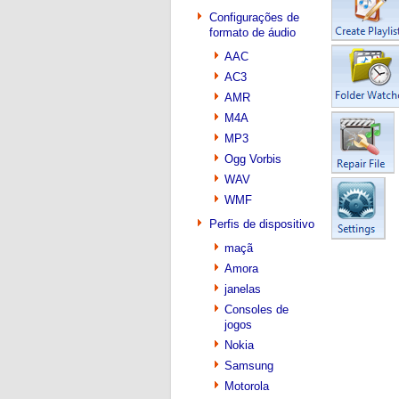
Configurações de
formato de áudio
AAC
AC3
AMR
M4A
MP3
Ogg Vorbis
WAV
WMF
Perfis de dispositivo
maçã
Amora
janelas
Consoles de
jogos
Nokia
Samsung
Motorola