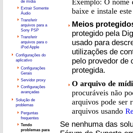
Exemplo: O nome d
de mídia
Extrair Somente
baixe e instale est
Áudio
Transferir
Meios protegido
arquivos para a
Sony PSP
protegido pela D
Transferir
usado para descre
arquivos para o
iPod Apple
utilizações de con
Configurações do
pelo provedor de 
aplicativo
Configurações
protegida.
Gerais
Servidor proxy
O arquivo de mídi
Configurações
procuráveis ​​não p
avançadas
arquivos pode ser r
Solução de
problemas
arquivos usando
Re
Perguntas
frequentes
Se nenhuma das soluç
Tendo
problemas para