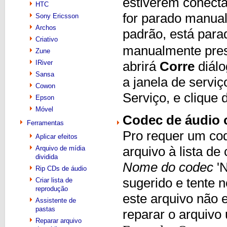
estiverem conect
HTC
for parado manua
Sony Ericsson
Archos
padrão, está para
Criativo
manualmente pres
Zune
IRiver
abrirá
Corre
diál
Sansa
a janela de servi
Cowon
Serviço, e clique 
Epson
Móvel
Codec de áudio 
Ferramentas
Pro requer um cod
Aplicar efeitos
Arquivo de mídia
arquivo à lista 
dividida
Nome do codec
'N
Rip CDs de áudio
sugerido e tente 
Criar lista de
reprodução
este arquivo não e
Assistente de
pastas
reparar o arquiv
Reparar arquivo