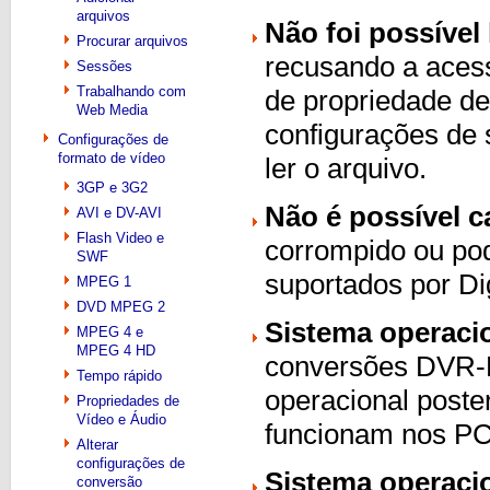
arquivos
Não foi possível
Procurar arquivos
recusando a acess
Sessões
Trabalhando com
de propriedade de
Web Media
configurações de
Configurações de
formato de vídeo
ler o arquivo.
3GP e 3G2
Não é possível c
AVI e DV-AVI
Flash Video e
corrompido ou pod
SWF
suportados por Di
MPEG 1
DVD MPEG 2
Sistema operaci
MPEG 4 e
MPEG 4 HD
conversões DVR-
Tempo rápido
operacional post
Propriedades de
Vídeo e Áudio
funcionam nos P
Alterar
configurações de
Sistema operaci
conversão