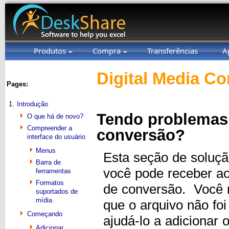
Produtos
Compra
Transferências
A
Digital Media Co
Pages:
1.
Introdução
Tendo problemas 
O que há de novo?
Compreender a
conversão?
interface do usuário
Menus
Esta seção de soluç
Barra de
você pode receber ao 
ferramentas
Formatos
de conversão. Você 
suportados de
mídia
que o arquivo não fo
Começando
ajudá-lo a adicionar 
Adicionar