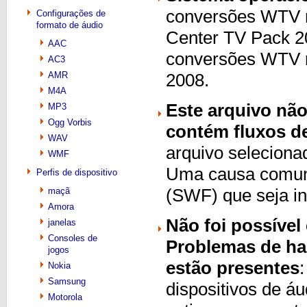
conversões WTV 
Configurações de
formato de áudio
Center TV Pack 20
AAC
conversões WTV 
AC3
AMR
2008.
M4A
Este arquivo não
MP3
Ogg Vorbis
contém fluxos de
WAV
arquivo seleciona
WMF
Uma causa comum 
Perfis de dispositivo
maçã
(SWF) que seja in
Amora
Não foi possível
janelas
Consoles de
Problemas de ha
jogos
estão presentes
Nokia
Samsung
dispositivos de áu
Motorola