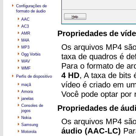
Configurações de
formato de áudio
AAC
AC3
Propriedades de víd
AMR
M4A
Os arquivos MP4 sã
MP3
Ogg Vorbis
taxa de quadros é d
WAV
Para o formato de a
WMF
4 HD
, A taxa de bits
Perfis de dispositivo
vídeo é criado em um
maçã
Amora
Você pode optar por r
janelas
Consoles de
Propriedades de áud
jogos
Nokia
Os arquivos MP4 são
Samsung
áudio (AAC-LC)
Para
Motorola