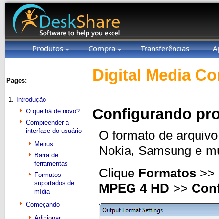
Produtos
Compra
Transferências
A
Digital Media Co
Pages:
1.
Introdução
Configurando pr
O que há de novo?
Compreender a
interface do usuário
O formato de arquiv
Menus
Nokia, Samsung e mui
Barra de
ferramentas
Clique
Formatos
>>
Formatos
suportados de
MPEG 4 HD
>>
Conf
mídia
Começando
Adicionar