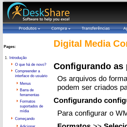
Produtos
Compra
Transferências
A
Digital Media Co
Pages:
1.
Introdução
Configurando as
O que há de novo?
Compreender a
interface do usuário
Os arquivos do for
Menus
podem ser criados par
Barra de
ferramentas
Configurando confi
Formatos
suportados de
mídia
Para configurar o W
Começando
Formatos
>>
Seleci
Adicionar