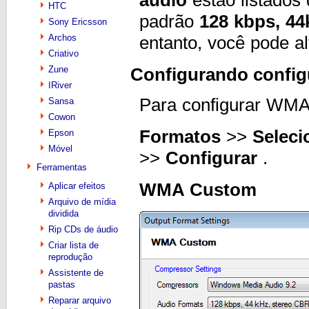
HTC
padrão
128 kbps, 44
Sony Ericsson
Archos
entanto, você pode a
Criativo
Zune
Configurando confi
IRiver
Para configurar WM
Sansa
Cowon
Formatos
>>
Seleci
Epson
Móvel
>>
Configurar
.
Ferramentas
WMA Custom
Aplicar efeitos
Arquivo de mídia
dividida
Rip CDs de áudio
Criar lista de
reprodução
Assistente de
pastas
Reparar arquivo