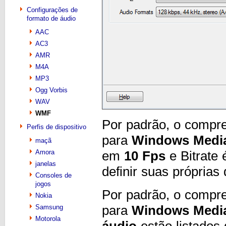
Configurações de
formato de áudio
AAC
AC3
AMR
M4A
MP3
Ogg Vorbis
WAV
WMF
Por padrão, o compre
Perfis de dispositivo
para
Windows Media
maçã
Amora
em
10 Fps
e Bitrate
janelas
definir suas própria
Consoles de
jogos
Por padrão, o compre
Nokia
para
Windows Media
Samsung
Motorola
áudio
estão listados 