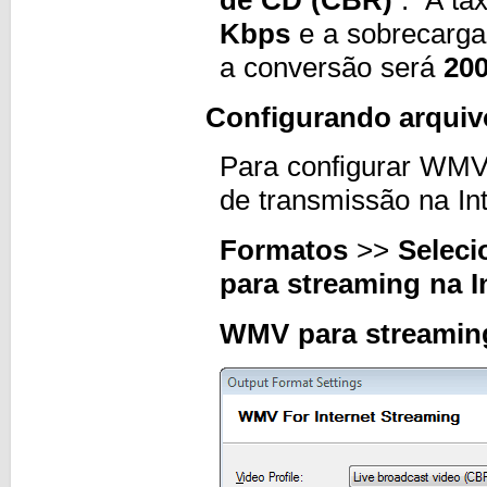
de CD (CBR)
. A tax
Kbps
e a sobrecarg
a conversão será
20
Configurando arquivo
Para configurar WMV
de transmissão na Int
Formatos
>>
Seleci
para streaming na I
WMV para streaming