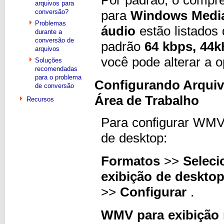
arquivos para
conversão?
para
Windows Media
Problemas
áudio
estão listados 
durante a
conversão de
padrão
64 kbps, 44k
arquivos
você pode alterar a 
Soluções
recomendadas
para o problema
Configurando Arquivo
de conversão
Área de Trabalho
Recursos
Para configurar WMV
de desktop:
Formatos
>>
Seleci
exibição de deskto
>>
Configurar
.
WMV para exibição 