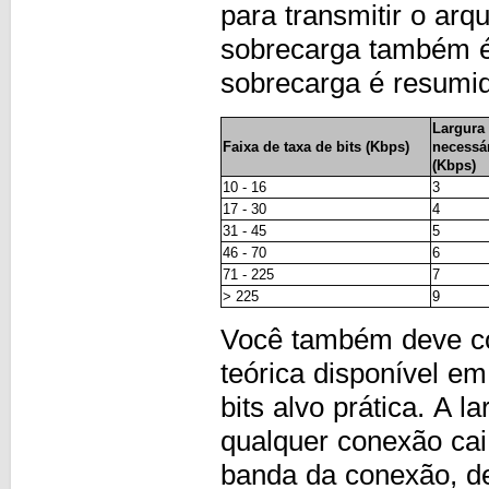
para transmitir o arq
sobrecarga também é 
sobrecarga é resumid
Largura
Faixa de taxa de bits (Kbps)
necessár
(Kbps)
10 - 16
3
17 - 30
4
31 - 45
5
46 - 70
6
71 - 225
7
> 225
9
Você também deve co
teórica disponível e
bits alvo prática. A 
qualquer conexão cai
banda da conexão, de