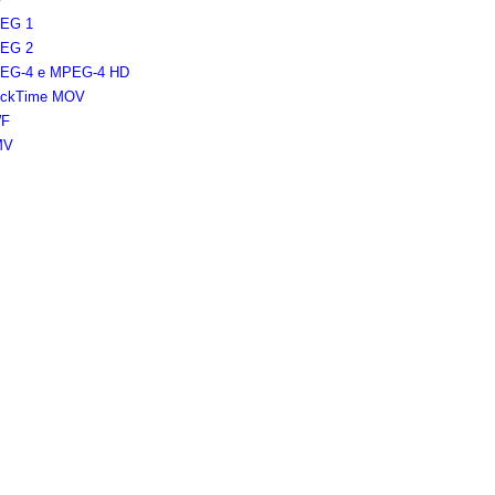
EG 1
EG 2
EG-4 e MPEG-4 HD
ickTime MOV
F
MV