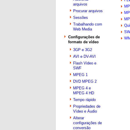
arquivos
MP
Procurar arquivos
MP
Sessões
MP
Trabalhando com
Qu
Web Media
SW
Configurações de
W
formato de vídeo
3GP e 3G2
AVI e DV-AVI
Flash Video e
SWF
MPEG 1
DVD MPEG 2
MPEG 4 e
MPEG 4 HD
Tempo rápido
Propriedades de
Vídeo e Áudio
Alterar
configurações de
conversão