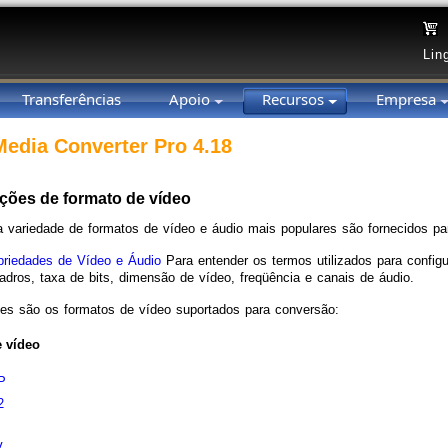
Lin
Transferências
Apoio
Recursos
Empresa
 Media Converter Pro 4.18
ções de formato de vídeo
variedade de formatos de vídeo e áudio mais populares são fornecidos par
priedades de Vídeo e Áudio
Para entender os termos utilizados para config
adros, taxa de bits, dimensão de vídeo, freqüência e canais de áudio.
es são os formatos de vídeo suportados para conversão:
 vídeo
P
2
I
V