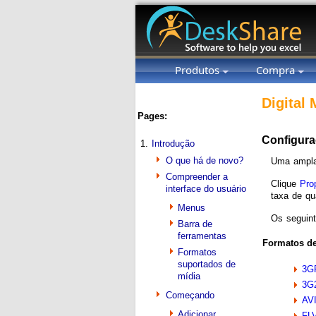
Produtos
Compra
Digital
Pages:
Configura
1.
Introdução
O que há de novo?
Uma ampla 
Compreender a
Clique
Pro
interface do usuário
taxa de qu
Menus
Os seguint
Barra de
ferramentas
Formatos de
Formatos
suportados de
3G
mídia
3G
Começando
AV
Adicionar
FL