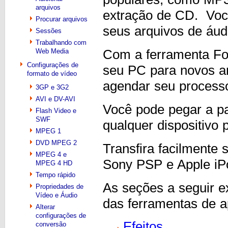
arquivos
extração de CD. Você
Procurar arquivos
seus arquivos de áudi
Sessões
Trabalhando com
Web Media
Com a ferramenta Fol
Configurações de
seu PC para novos ar
formato de vídeo
agendar seu process
3GP e 3G2
AVI e DV-AVI
Você pode pegar a pa
Flash Video e
SWF
qualquer dispositivo p
MPEG 1
DVD MPEG 2
Transfira facilmente
MPEG 4 e
Sony PSP e Apple iP
MPEG 4 HD
Tempo rápido
As seções a seguir 
Propriedades de
Vídeo e Áudio
das ferramentas de a
Alterar
configurações de
Efeitos
conversão