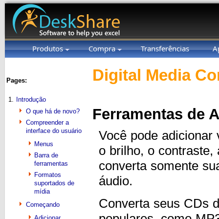
Produtos
Compra
Transferências
A
Digital Media Co
Pages:
1.
Introdução
Ferramentas de A
O que há de novo?
Compreender a
interface do usuário
Você pode adicionar 
Menus
o brilho, o contraste
Barra de
converta somente sua
ferramentas
Formatos
áudio.
suportados de
mídia
Converta seus CDs d
Começando
populares, como MP3
Adicionar