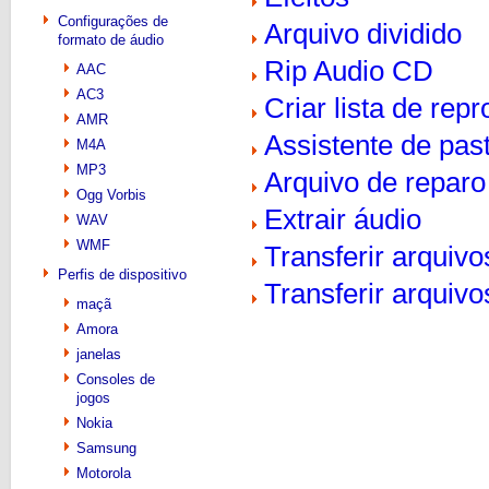
Configurações de
Arquivo dividido
formato de áudio
Rip Audio CD
AAC
AC3
Criar lista de rep
AMR
Assistente de pas
M4A
MP3
Arquivo de reparo
Ogg Vorbis
Extrair áudio
WAV
WMF
Transferir arquiv
Perfis de dispositivo
Transferir arquivo
maçã
Amora
janelas
Consoles de
jogos
Nokia
Samsung
Motorola