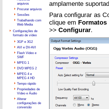
amplamente suporta
arquivos
Procurar arquivos
Para configurar as C
Sessões
Trabalhando com
clique em
Formatos
Web Media
>>
Configurar
.
Configurações de
formato de vídeo
3GP e 3G2
AVI e DV-AVI
Flash Video e
SWF
MPEG 1
DVD MPEG 2
MPEG 4 e
MPEG 4 HD
Tempo rápido
Propriedades de
Vídeo e Áudio
Alterar
configurações de
conversão