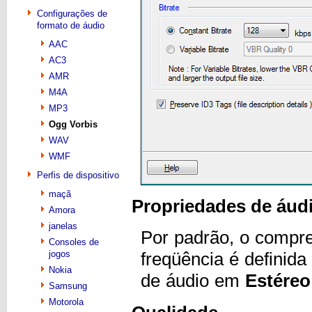
Configurações de
formato de áudio
AAC
AC3
AMR
M4A
MP3
Ogg Vorbis
WAV
WMF
Perfis de dispositivo
maçã
Propriedades de áud
Amora
janelas
Por padrão, o compr
Consoles de
jogos
freqüência é definid
Nokia
de áudio em
Estéreo
Samsung
Motorola