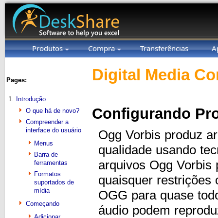
Produtos
Compra
Transferências
A
Digital Media Co
Pages:
1.
Introdução
Configurando Pr
O que há de novo?
Compreender a
interface do usuário
Ogg Vorbis produz ar
Menus
qualidade usando tec
Barra de
arquivos Ogg Vorbis 
ferramentas
Formatos
quaisquer restrições
suportados de
mídia
OGG para quase todo
Começando
áudio podem reproduz
Adicionar