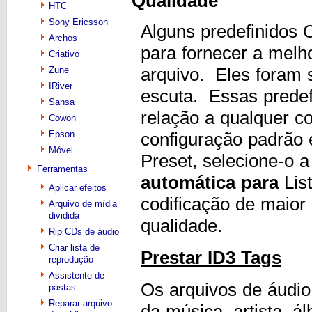
Qualidade
HTC
Sony Ericsson
Alguns predefinidos 
Archos
para fornecer a melh
Criativo
arquivo. Eles foram 
Zune
IRiver
escuta. Essas prede
Sansa
relação a qualquer c
Cowon
Epson
configuração padrão
Móvel
Preset, selecione-o a
Ferramentas
automática para
List
Aplicar efeitos
codificação de maior
Arquivo de mídia
dividida
qualidade.
Rip CDs de áudio
Criar lista de
Prestar ID3 Tags
reprodução
Assistente de
Os arquivos de áudi
pastas
Reparar arquivo
da música, artista, á