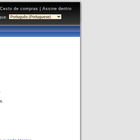
Cesto de compras
|
Assine dentro
gua:
.
s.