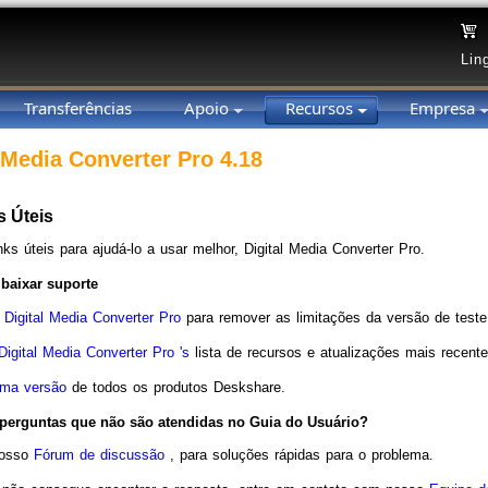
Lin
Transferências
Apoio
Recursos
Empresa
 Media Converter Pro 4.18
 Úteis
nks úteis para ajudá-lo a usar melhor, Digital Media Converter Pro.
baixar suporte
Digital Media Converter Pro
para remover as limitações da versão de teste
igital Media Converter Pro 's
lista de recursos e atualizações mais recente
tima versão
de todos os produtos Deskshare.
perguntas que não são atendidas no Guia do Usuário?
nosso
Fórum de discussão
, para soluções rápidas para o problema.