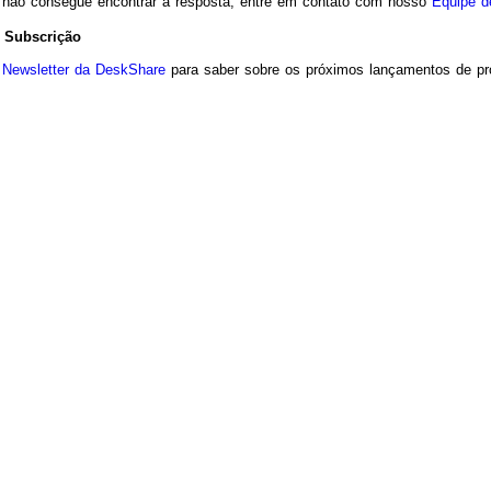
 não consegue encontrar a resposta, entre em contato com nosso
Equipe d
 Subscrição
o
Newsletter da DeskShare
para saber sobre os próximos lançamentos de prod