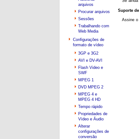
Se ainda
arquivos
Suporte de
Procurar arquivos
Sessões
Assine 
Trabalhando com
Web Media
Configurações de
formato de vídeo
3GP e 3G2
AVI e DV-AVI
Flash Video e
SWF
MPEG 1
DVD MPEG 2
MPEG 4 e
MPEG 4 HD
Tempo rápido
Propriedades de
Vídeo e Áudio
Alterar
configurações de
conversão