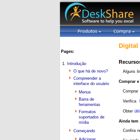
Produtos
Compra
Digital
Pages:
Recursos
1.
Introdução
O que há de novo?
Alguns li
Compreender a
Comprar e 
interface do usuário
Comprar
Menus
Barra de
Verifica
D
ferramentas
Obter
úl
Formatos
suportados de
Ainda tem 
mídia
Confira 
Começando
Adicionar