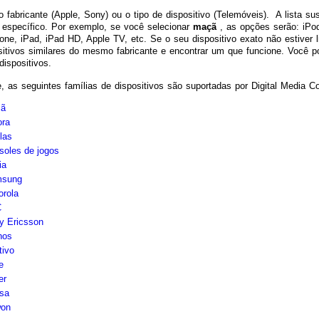
o fabricante (Apple, Sony) ou o tipo de dispositivo (Telemóveis). A lista s
o específico. Por exemplo, se você selecionar
maçã
, as opções serão: iPod
one, iPad, iPad HD, Apple TV, etc. Se o seu dispositivo exato não estiver l
sitivos similares do mesmo fabricante e encontrar um que funcione. Você 
dispositivos.
, as seguintes famílias de dispositivos são suportadas por Digital Media Co
ã
ra
las
soles de jogos
ia
sung
orola
C
y Ericsson
hos
tivo
e
er
sa
on