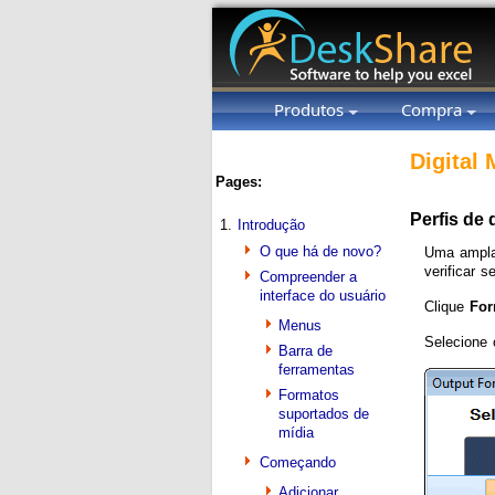
Produtos
Compra
Digital
Pages:
Perfis de 
1.
Introdução
O que há de novo?
Uma ampla 
verificar 
Compreender a
interface do usuário
Clique
For
Menus
Selecione 
Barra de
ferramentas
Formatos
suportados de
mídia
Começando
Adicionar