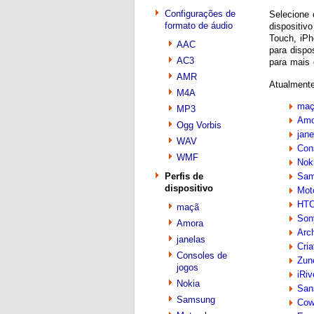
Configurações de
Selecione 
formato de áudio
dispositiv
Touch, iPh
AAC
para dispo
AC3
para mais 
AMR
Atualmente
M4A
maç
MP3
Amo
Ogg Vorbis
jane
WAV
Con
WMF
Nok
Perfis de
Sam
dispositivo
Mot
HT
maçã
Son
Amora
Arc
janelas
Cria
Consoles de
Zun
jogos
iRiv
Nokia
San
Samsung
Cow