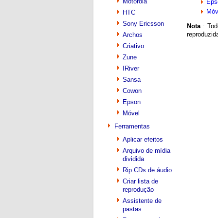
Motorola
Eps
Móv
HTC
Sony Ericsson
Nota
: Tod
reproduzid
Archos
Criativo
Zune
IRiver
Sansa
Cowon
Epson
Móvel
Ferramentas
Aplicar efeitos
Arquivo de mídia
dividida
Rip CDs de áudio
Criar lista de
reprodução
Assistente de
pastas