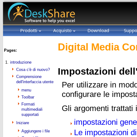
Prodotti
Acquisto
Download
Suppo
Digital Media Co
Pages:
1.
introduzione
Impostazioni dell
Cosa c'è di nuovo?
Comprensione
dell'interfaccia utente
Per utilizzare in mod
menu
configurare le imposta
Toolbar
Formati
Gli argomenti trattati
multimediali
supportati
impostazioni gene
Iniziare
Le impostazioni d
Aggiungere i file