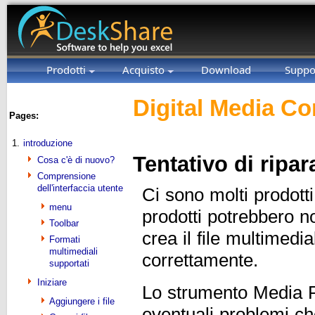
Prodotti
Acquisto
Download
Suppo
Digital Media Co
Pages:
1.
introduzione
Tentativo di ripar
Cosa c'è di nuovo?
Comprensione
dell'interfaccia utente
Ci sono molti prodotti
menu
prodotti potrebbero no
Toolbar
crea il file multimedi
Formati
multimediali
correttamente.
supportati
Iniziare
Lo strumento Media R
Aggiungere i file
eventuali problemi che