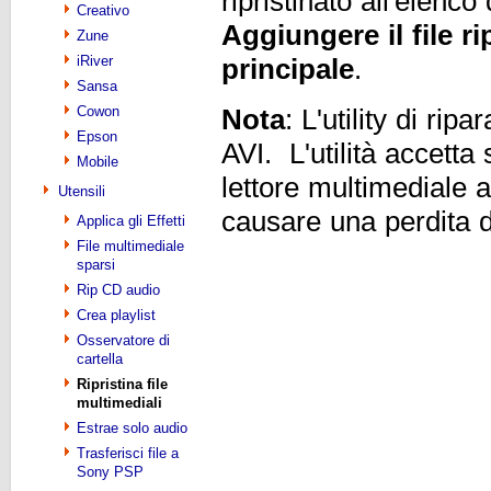
ripristinato all'elenc
Creativo
Aggiungere il file ri
Zune
iRiver
principale
.
Sansa
Cowon
Nota
: L'utility di ripa
Epson
AVI. L'utilità accetta
Mobile
lettore multimediale 
Utensili
causare una perdita di 
Applica gli Effetti
File multimediale
sparsi
Rip CD audio
Crea playlist
Osservatore di
cartella
Ripristina file
multimediali
Estrae solo audio
Trasferisci file a
Sony PSP