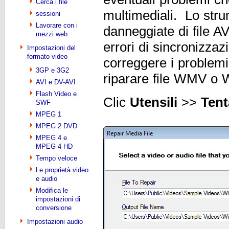
Cerca i file
multimediali. Lo stru
sessioni
Lavorare con i
danneggiate di file A
mezzi web
errori di sincronizzaz
Impostazioni del
formato video
correggere i problemi
3GP e 3G2
riparare file WMV o 
AVI e DV-AVI
Flash Video e
Clic
Utensili
>>
Tenta
SWF
MPEG 1
MPEG 2 DVD
MPEG 4 e
MPEG 4 HD
Tempo veloce
Le proprietà video
e audio
Modifica le
impostazioni di
conversione
Impostazioni audio