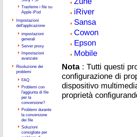
Zune
Trasferire i file su
iRiver
Apple iPod
Sansa
Impostazioni
dell'applicazione
Cowon
impostazioni
generali
Epson
Server proxy
Mobile
Impostazioni
avanzate
Nota
: Tutti questi pr
Risoluzione dei
problemi
configurazione di pro
FAQ
dispositivo multimedia
Problemi con
l'aggiunta di file
proprietà configurand
per la
conversione?
Problemi durante
la conversione
dei file
Soluzioni
consigliate per