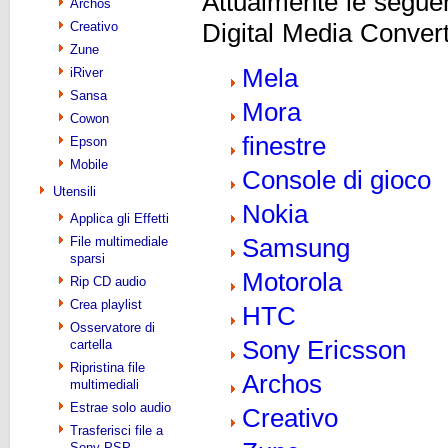
Attualmente le seguen
Archos
Creativo
Digital Media Convert
Zune
Mela
iRiver
Sansa
Mora
Cowon
finestre
Epson
Mobile
Console di gioco
Utensili
Nokia
Applica gli Effetti
File multimediale
Samsung
sparsi
Motorola
Rip CD audio
Crea playlist
HTC
Osservatore di
Sony Ericsson
cartella
Ripristina file
Archos
multimediali
Estrae solo audio
Creativo
Trasferisci file a
Sony PSP