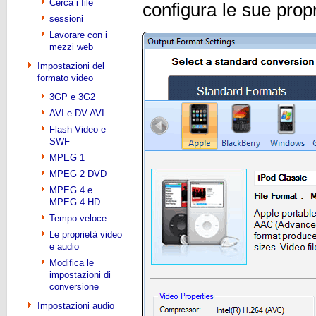
Cerca i file
configura le sue prop
sessioni
Lavorare con i
mezzi web
Impostazioni del
formato video
3GP e 3G2
AVI e DV-AVI
Flash Video e
SWF
MPEG 1
MPEG 2 DVD
MPEG 4 e
MPEG 4 HD
Tempo veloce
Le proprietà video
e audio
Modifica le
impostazioni di
conversione
Impostazioni audio