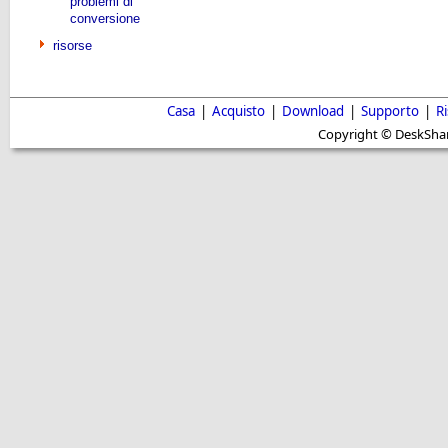
problemi di
conversione
risorse
Casa
|
Acquisto
|
Download
|
Supporto
|
R
Copyright © DeskShare i