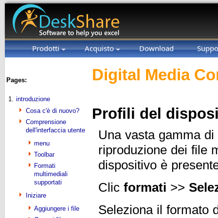
Prodotti
Acquisto
Download
Suppo
Digital Media Co
Pages:
1.
introduzione
Profili del dispos
Cosa c'è di nuovo?
Comprensione
dell'interfaccia utente
Una vasta gamma di di
menu
riproduzione dei file m
Toolbar
dispositivo è presente
Formati
multimediali
supportati
Clic
formati
>>
Selez
Iniziare
Seleziona il formato d
Aggiungere i file