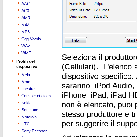
AAC
AC3
AMR
M4A
MP3
Ogg Vorbis
WAV
WMF
Seleziona il produttor
Profili del
(Cellulari). L'elenco a
dispositivo
dispositivo specifico
Mela
Mora
saranno: iPod Audio,
finestre
iPhone, iPad, iPad HD
Console di gioco
non è elencato, puoi pr
Nokia
Samsung
stesso produttore e t
Motorola
per suggerire il suppo
HTC
Sony Ericsson