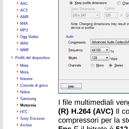
AAC
AC3
AMR
M4A
MP3
Ogg Vorbis
WAV
WMF
Profili del dispositivo
Mela
Mora
finestre
Console di gioco
Nokia
Samsung
I file multimediali v
Motorola
(R) H.264 (AVC)
Il c
HTC
compressori per la st
Sony Ericsson
Archos
Fps
E il bitrate è
512