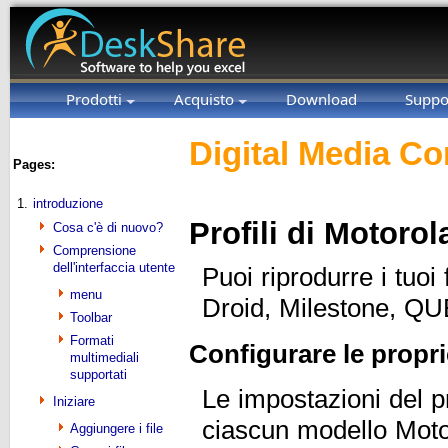
Prodotti
Acquisto
Download
Suppo
Digital Media Co
Pages:
1.
introduzione
Profili di Motoro
Cosa c'è di nuovo?
Comprensione
dell'interfaccia utente
Puoi riprodurre i tuoi 
menu
Droid, Milestone, Q
Toolbar
Formati
Configurare le prop
multimediali
supportati
Le impostazioni del pr
Iniziare
ciascun modello Moto
Aggiungere i file