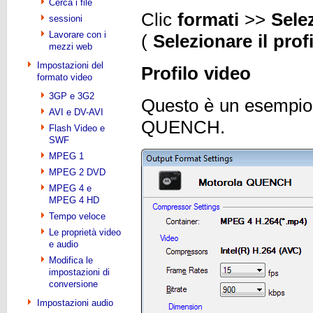
Cerca i file
Clic
formati
>>
Selez
sessioni
Lavorare con i
(
Selezionare il prof
mezzi web
Impostazioni del
Profilo video
formato video
3GP e 3G2
Questo è un esempio d
AVI e DV-AVI
QUENCH.
Flash Video e
SWF
MPEG 1
MPEG 2 DVD
MPEG 4 e
MPEG 4 HD
Tempo veloce
Le proprietà video
e audio
Modifica le
impostazioni di
conversione
Impostazioni audio