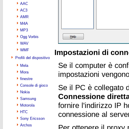
AAC
AC3
AMR
M4A
MP3
Ogg Vorbis
WAV
WMF
Impostazioni di con
Profili del dispositivo
Se il computer è confi
Mela
Mora
impostazioni vengono
finestre
Console di gioco
Se il PC è collegato d
Nokia
Connessione dirett
Samsung
fornire l'indirizzo IP 
Motorola
HTC
connessione al server
Sony Ericsson
Archos
Per ottenere il proxy 