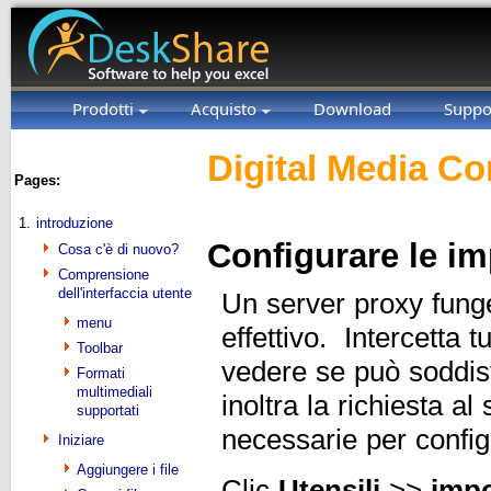
Prodotti
Acquisto
Download
Suppo
Digital Media Co
Pages:
1.
introduzione
Configurare le im
Cosa c'è di nuovo?
Comprensione
dell'interfaccia utente
Un server proxy funge 
menu
effettivo. Intercetta t
Toolbar
vedere se può soddisf
Formati
multimediali
inoltra la richiesta 
supportati
necessarie per confi
Iniziare
Aggiungere i file
Clic
Utensili
>>
impo