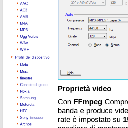
AAC
AC3
AMR
M4A
MP3
Ogg Vorbis
WAV
WMF
Profili del dispositivo
Mela
Mora
finestre
Console di gioco
Proprietà video
Nokia
Samsung
Con
FFmpeg
Compres
Motorola
banda e produce video
HTC
rate è impostato su
1
Sony Ericsson
Archos