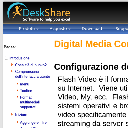
Prodotti
Acquisto
Download
Suppo
Digital Media Co
Pages:
1.
introduzione
Configurazione de
Cosa c'è di nuovo?
Comprensione
dell'interfaccia utente
Flash Video è il format
menu
su Internet. Viene u
Toolbar
Video, My, ecc. Flash
Formati
multimediali
sistemi operativi e b
supportati
video specificamente
Iniziare
streaming da server s
Aggiungere i file