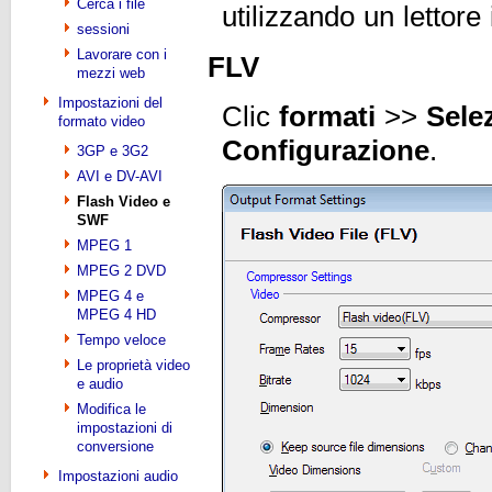
Cerca i file
utilizzando un lettor
sessioni
Lavorare con i
FLV
mezzi web
Impostazioni del
Clic
formati
>>
Sele
formato video
Configurazione
.
3GP e 3G2
AVI e DV-AVI
Flash Video e
SWF
MPEG 1
MPEG 2 DVD
MPEG 4 e
MPEG 4 HD
Tempo veloce
Le proprietà video
e audio
Modifica le
impostazioni di
conversione
Impostazioni audio