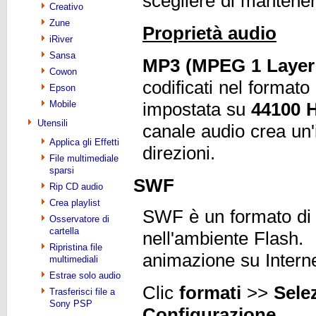
scegliere di mantener
Creativo
Zune
Proprietà audio
iRiver
Sansa
MP3 (MPEG 1 Layer
Cowon
codificati nel format
Epson
Mobile
impostata su
44100 
Utensili
canale audio crea un'
Applica gli Effetti
direzioni.
File multimediale
sparsi
SWF
Rip CD audio
Crea playlist
SWF è un formato di fi
Osservatore di
cartella
nell'ambiente Flash. 
Ripristina file
animazione su Interne
multimediali
Estrae solo audio
Clic
formati
>>
Sele
Trasferisci file a
Sony PSP
Configurazione
.