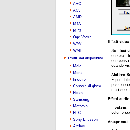
AAC
AC3
AMR
M4A
MP3
Ogg Vorbis
Effetti video
WAV
WMF
Se i tuoi v
cursore. 
Profili del dispositivo
compensa le
quando vis
Mela
Mora
Abilitare
S
finestre
È possibil
possono es
Console di gioco
ma i suoi l
Nokia
Effetti audio
Samsung
Motorola
Il volume d
volume suo
HTC
Sony Ericsson
Anteprima i
Archos