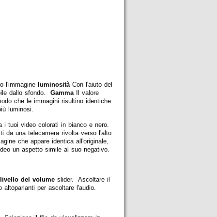
ndo l'immagine
luminosità
Con l'aiuto del
ile dallo sfondo.
Gamma
Il valore
modo che le immagini risultino identiche
iù luminosi.
a i tuoi video colorati in bianco e nero.
i da una telecamera rivolta verso l'alto
agine che appare identica all'originale,
ideo un aspetto simile al suo negativo.
livello del volume
slider. Ascoltare il
altoparlanti per ascoltare l'audio.