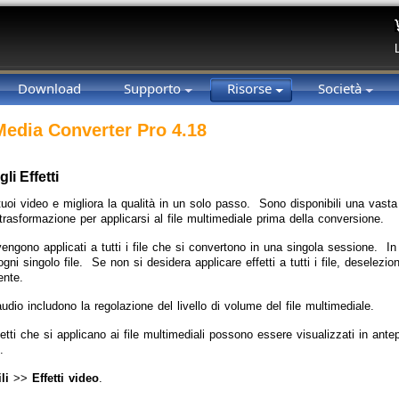
Download
Supporto
Risorse
Società
 Media Converter Pro 4.18
li Effetti
tuoi video e migliora la qualità in un solo passo. Sono disponibili una vasta
 trasformazione per applicarsi al file multimediale prima della conversione.
 vengono applicati a tutti i file che si convertono in una singola sessione. I
 ogni singolo file. Se non si desidera applicare effetti a tutti i file, deseleziona
ente.
 audio includono la regolazione del livello di volume del file multimediale.
ffetti che si applicano ai file multimediali possono essere visualizzati in ant
.
li
>>
Effetti video
.