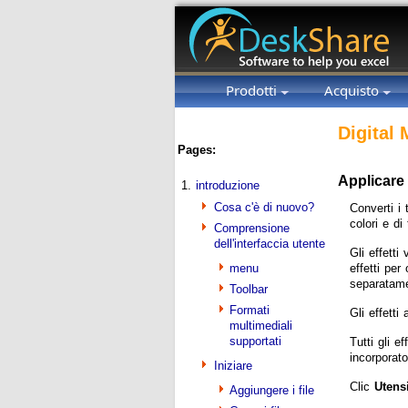
Prodotti
Acquisto
Digital
Pages:
Applicare g
1.
introduzione
Cosa c'è di nuovo?
Converti i 
colori e di
Comprensione
dell'interfaccia utente
Gli effetti
menu
effetti per
separatam
Toolbar
Formati
Gli effetti
multimediali
supportati
Tutti gli e
incorporato
Iniziare
Clic
Utensi
Aggiungere i file