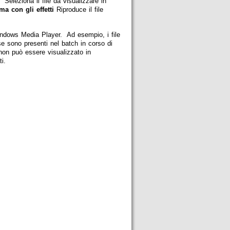
 Seleziona il file da visualizzare in
ma con gli effetti
Riproduce il file
Windows Media Player. Ad esempio, i file
e se sono presenti nel batch in corso di
non può essere visualizzato in
i.