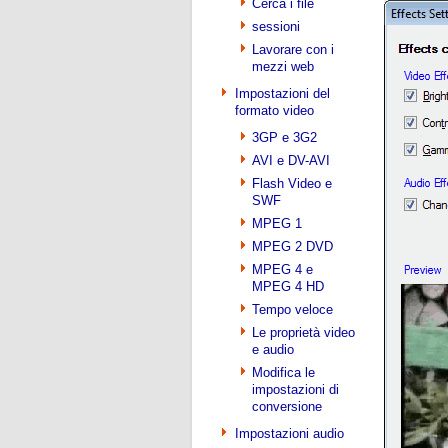
Cerca i file
sessioni
Lavorare con i
mezzi web
Impostazioni del
formato video
3GP e 3G2
AVI e DV-AVI
Flash Video e
SWF
MPEG 1
MPEG 2 DVD
MPEG 4 e
MPEG 4 HD
Tempo veloce
Le proprietà video
e audio
Modifica le
impostazioni di
conversione
Impostazioni audio