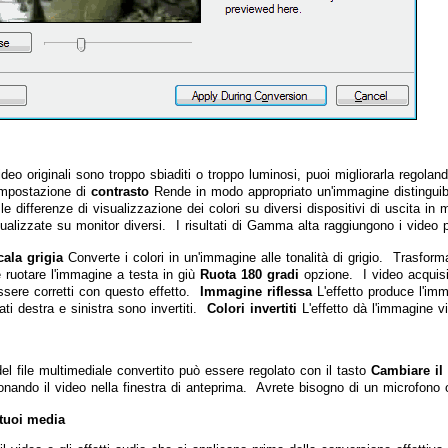
ideo originali sono troppo sbiaditi o troppo luminosi, puoi migliorarla regola
Impostazione di
contrasto
Rende in modo appropriato un'immagine distinguib
 differenze di visualizzazione dei colori su diversi dispositivi di uscita in 
ualizzate su monitor diversi. I risultati di Gamma alta raggiungono i video p
cala grigia
Converte i colori in un'immagine alle tonalità di grigio. Trasform
e ruotare l'immagine a testa in giù
Ruota 180 gradi
opzione. I video acquisit
sere corretti con questo effetto.
Immagine riflessa
L'effetto produce l'imm
ati destra e sinistra sono invertiti.
Colori invertiti
L'effetto dà l'immagine v
el file multimediale convertito può essere regolato con il tasto
Cambiare il 
nando il video nella finestra di anteprima. Avrete bisogno di un microfono o 
 tuoi media