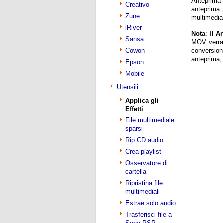
Anteprima i
Creativo
anteprima
Zune
multimedial
iRiver
Nota
: Il
An
Sansa
MOV verr
Cowon
conversion
anteprima, 
Epson
Mobile
Utensili
Applica gli
Effetti
File multimediale
sparsi
Rip CD audio
Crea playlist
Osservatore di
cartella
Ripristina file
multimediali
Estrae solo audio
Trasferisci file a
Sony PSP