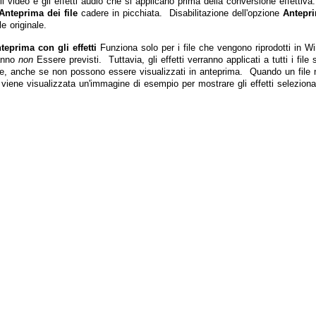
l video e gli effetti audio che si applicano prima della conversione effettiva.
Anteprima dei file
cadere in picchiata. Disabilitazione dell'opzione
Antepri
e originale.
teprima con gli effetti
Funziona solo per i file che vengono riprodotti in 
anno
non
Essere previsti. Tuttavia, gli effetti verranno applicati a tutti i fil
e, anche se non possono essere visualizzati in anteprima. Quando un file 
viene visualizzata un'immagine di esempio per mostrare gli effetti selezionat