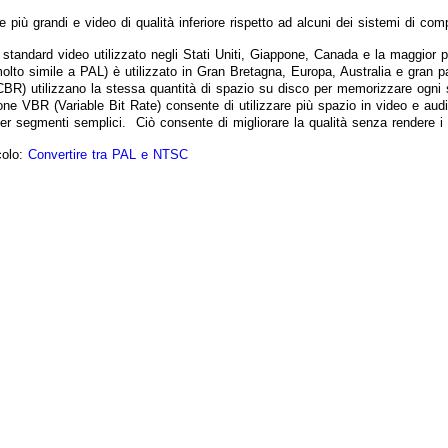
le più grandi e video di qualità inferiore rispetto ad alcuni dei sistemi di 
standard video utilizzato negli Stati Uniti, Giappone, Canada e la maggior 
to simile a PAL) è utilizzato in Gran Bretagna, Europa, Australia e gran pa
CBR) utilizzano la stessa quantità di spazio su disco per memorizzare ogni
ne VBR (Variable Bit Rate) consente di utilizzare più spazio in video e audi
per segmenti semplici. Ciò consente di migliorare la qualità senza rendere i f
icolo:
Convertire tra PAL e NTSC