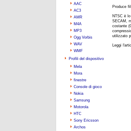
AAC
Produce fi
AC3
NTSC è lo 
AMR
SECAM, mol
M4A
costante (
MP3
compressio
utilizzato 
Ogg Vorbis
WAV
Leggi l'art
WMF
Profili del dispositivo
Mela
Mora
finestre
Console di gioco
Nokia
Samsung
Motorola
HTC
Sony Ericsson
Archos