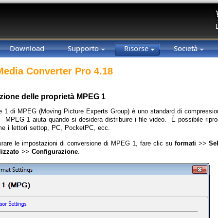
Download
Supporto
Risorse
Società
 Media Converter Pro 4.18
zione delle proprietà MPEG 1
e 1 di MPEG (Moving Picture Experts Group) è uno standard di compressi
. MPEG 1 aiuta quando si desidera distribuire i file video. È possibile ripro
me i lettori settop, PC, PocketPC, ecc.
urare le impostazioni di conversione di MPEG 1, fare clic su
formati
>>
Se
lizzato
>>
Configurazione
.