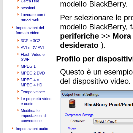
Cerca i file
modello BlackBerry.
sessioni
Lavorare con i
Per selezionare le pro
mezzi web
modello BlackBerry, f
Impostazioni del
formato video
periferiche
>>
Mora
3GP e 3G2
desiderato
).
AVI e DV-AVI
Flash Video e
Profilo per dispositiv
SWF
MPEG 1
Questo è un esempio
MPEG 2 DVD
del dispositivo video.
MPEG 4 e
MPEG 4 HD
Tempo veloce
Le proprietà video
e audio
Modifica le
impostazioni di
conversione
Impostazioni audio