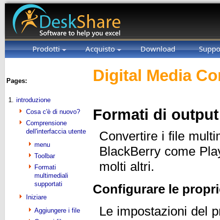
Prodotti
Acquisto
Download
Suppo
Digital Media Co
Pages:
1.
introduzione
Formati di outpu
Cosa c'è di nuovo?
Comprensione
dell'interfaccia utente
Convertire i file mul
menu
BlackBerry come Play
Toolbar
molti altri.
Formati
multimediali
supportati
Configurare le propri
Iniziare
Le impostazioni del pr
Aggiungere i file