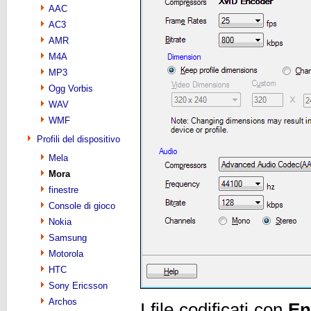
AAC
AC3
AMR
M4A
MP3
Ogg Vorbis
WAV
WMF
Profili del dispositivo
Mela
Mora
finestre
Console di gioco
Nokia
Samsung
Motorola
HTC
Sony Ericsson
Archos
I file codificati con
En