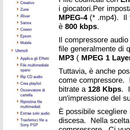
Creativo
i giocatori.Per impost
Zune
MPEG-4
(* .mp4). Il
iRiver
Sansa
è
800 kbps
.
Cowon
Epson
Il compressore audi
Mobile
file generalmente di 
Utensili
MP3
(
MPEG 1 Layer
Applica gli Effetti
File multimediale
Tuttavia, è anche pos
sparsi
Rip CD audio
come compressore. L
Crea playlist
bitrate a
128 Kbps
. 
Osservatore di
cartella
un'impressione del su
Ripristina file
multimediali
È possibile scegliere 
Estrae solo audio
discesa. Nella scelta d
Trasferisci file a
Sony PSP
compressore. Ci vuol