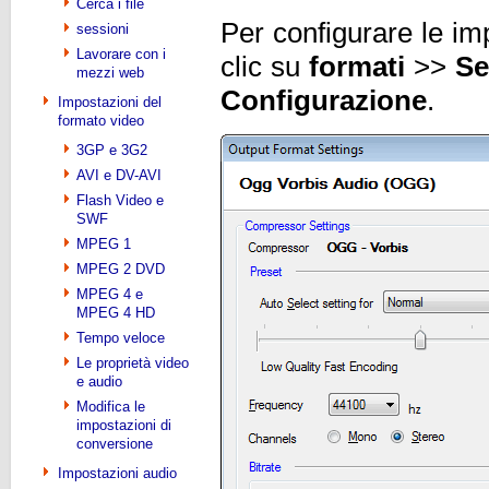
Cerca i file
Per configurare le im
sessioni
Lavorare con i
clic su
formati
>>
Se
mezzi web
Configurazione
.
Impostazioni del
formato video
3GP e 3G2
AVI e DV-AVI
Flash Video e
SWF
MPEG 1
MPEG 2 DVD
MPEG 4 e
MPEG 4 HD
Tempo veloce
Le proprietà video
e audio
Modifica le
impostazioni di
conversione
Impostazioni audio