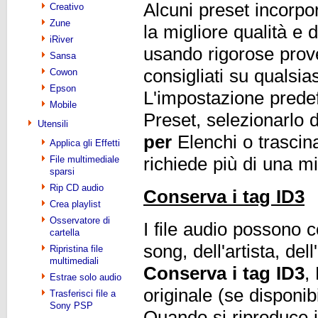
Alcuni preset incorpor
Creativo
Zune
la migliore qualità e 
iRiver
usando rigorose prov
Sansa
consigliati su qualsi
Cowon
Epson
L'impostazione predefi
Mobile
Preset, selezionarlo
Utensili
per
Elenchi o trascina
Applica gli Effetti
richiede più di una mi
File multimediale
sparsi
Rip CD audio
Conserva i tag ID3
Crea playlist
Osservatore di
I file audio possono 
cartella
song, dell'artista, de
Ripristina file
multimediali
Conserva i tag ID3
,
Estrae solo audio
originale (se disponib
Trasferisci file a
Sony PSP
Quando si riproduce il 