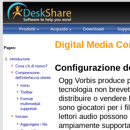
Prodotti
Acquisto
Download
Suppo
Digital Media Co
Pages:
1.
introduzione
Configurazione de
Cosa c'è di nuovo?
Comprensione
dell'interfaccia utente
Ogg Vorbis produce pic
menu
tecnologia non brevet
Toolbar
distribuire o vendere
Formati
multimediali
sono giocatori per i f
supportati
lettori audio possono
Iniziare
ampiamente supporta
Aggiungere i file