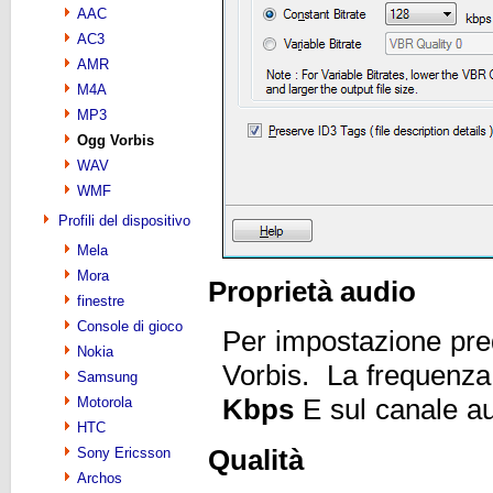
AAC
AC3
AMR
M4A
MP3
Ogg Vorbis
WAV
WMF
Profili del dispositivo
Mela
Mora
Proprietà audio
finestre
Console di gioco
Per impostazione pre
Nokia
Vorbis. La frequenza
Samsung
Kbps
E sul canale a
Motorola
HTC
Qualità
Sony Ericsson
Archos