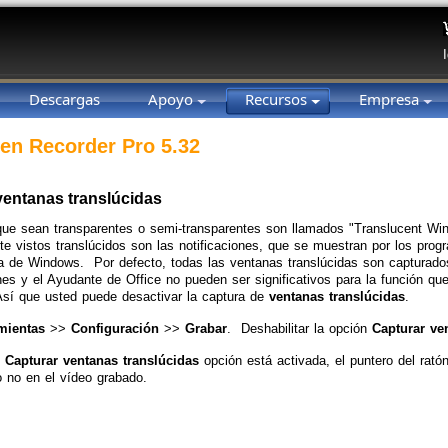
Descargas
Apoyo
Recursos
Empresa
en Recorder Pro 5.32
ventanas translúcidas
ue sean transparentes o semi-transparentes son llamados "Translucent W
 vistos translúcidos son las notificaciones, que se muestran por los prog
a de Windows. Por defecto, todas las ventanas translúcidas son capturad
ones y el Ayudante de Office no pueden ser significativos para la función que
Así que usted puede desactivar la captura de
ventanas translúcidas
.
mientas
>>
Configuración
>>
Grabar
. Deshabilitar la opción
Capturar ve
l
Capturar ventanas translúcidas
opción está activada, el puntero del rat
o no en el vídeo grabado.