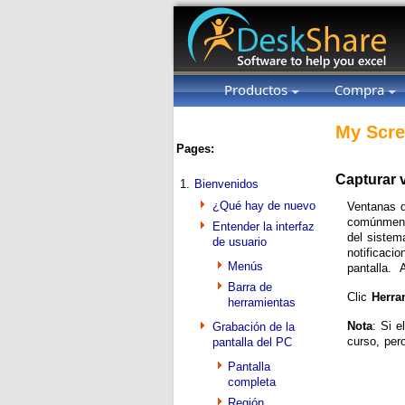
Productos
Compra
My Scre
Pages:
Capturar 
1.
Bienvenidos
¿Qué hay de nuevo
Ventanas q
comúnmente
Entender la interfaz
del sistem
de usuario
notificaci
Menús
pantalla. 
Barra de
Clic
Herra
herramientas
Nota
: Si e
Grabación de la
curso, per
pantalla del PC
Pantalla
completa
Región