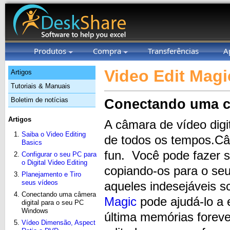
Produtos
Compra
Transferências
A
Video Edit Magi
Artigos
Tutoriais & Manuais
Boletim de notícias
Conectando uma c
Artigos
A câmara de vídeo dig
Saiba o Video Editing
de todos os tempos.Câm
Basics
fun. Você pode fazer s
Configurar o seu PC para
o Digital Video Editing
copiando-os para o seu 
Planejamento e Tiro
seus vídeos
aqueles indesejáveis 
Conectando uma câmera
Magic
pode ajudá-lo a e
digital para o seu PC
Windows
última memórias forev
Vídeo Dimensão, Aspect