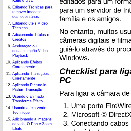
editados para um forma
Ratio e DVD
Editando Técnicas para
para um servidor de In
remover imagens
desnecessárias
família e os amigos.
Editando úteis Vídeo
Técnicas
No entanto, muitos us
Adicionando Títulos e
câmeras digitais e fil
Créditos
Aceleração ou
guiá-lo através do pro
desaceleração Video
Playback
Windows.
Aplicando Efeitos
Corretamente
Checklist para li
Aplicando Transições
PC
Corretamente
Aplicando Picture-in-
Picture Transição
Para ligar a câmara de
Usando o animado
Transforme Efeito
Uma porta FireWir
Usando a tela verde
Technique
Microsoft © DirectX
Adicionando a imagens
Conectando cabos 
da vida: O Pan e Zoom
Efeito