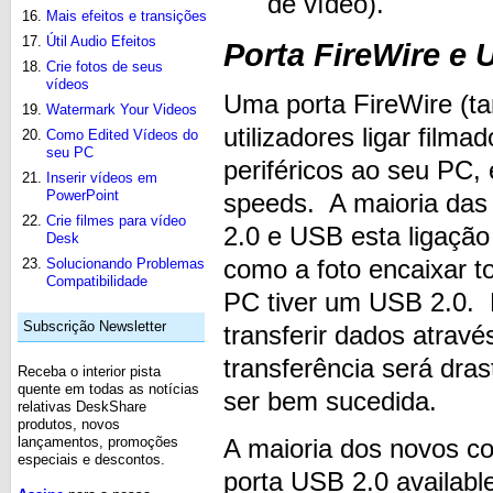
de vídeo).
Mais efeitos e transições
Útil Audio Efeitos
Porta FireWire e
Crie fotos de seus
vídeos
Uma porta FireWire (
Watermark Your Videos
utilizadores ligar filma
Como Edited Vídeos do
seu PC
periféricos ao seu PC, 
Inserir vídeos em
PowerPoint
speeds. A maioria das
Crie filmes para vídeo
2.0 e USB esta ligação
Desk
como a foto encaixar t
Solucionando Problemas
Compatibilidade
PC tiver um USB 2.0. 
Subscrição Newsletter
transferir dados atrav
transferência será dras
Receba o interior pista
quente em todas as notícias
ser bem sucedida.
relativas DeskShare
produtos, novos
lançamentos, promoções
A maioria dos novos c
especiais e descontos.
porta USB 2.0 availabl