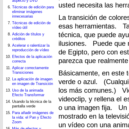
aspecto y DVD
usted necesita las her
Técnicas de edición para
eliminar imágenes
La transición de color
innecesarias
Técnicas de edición de
esas herramientas. Ta
vídeo útil
técnica, que puede ay
Adición de títulos y
créditos
ilusiones. Puede que n
Acelerar o ralentizar la
reproducción de vídeo
de Egipto, pero con es
Efectos de la aplicación
parezca que realmente 
correcta
Aplicar correctamente
Básicamente, en este te
Transiciones
La aplicación de imagen
verde o azul. (Cualquie
en imagen de Transición
los más comunes.) Vide
Uso de la animada
Efecto Transformar
videoclip, y rellena el
Usando la técnica de la
o una imagen fija. Un 
pantalla verde
Para añadir imágenes de
mostrado en la televis
la vida: el Pan y Efecto
Zoom
un vídeo con una anim
Más de efectos y