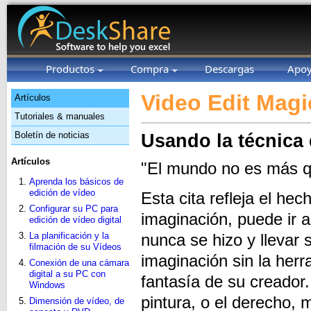
Productos
Compra
Descargas
Apo
Video Edit Magi
Artículos
Tutoriales & manuales
Boletín de noticias
Usando la técnica 
Artículos
"El mundo no es más qu
Aprenda los básicos de
edición de vídeo
Esta cita refleja el he
Configurar su PC para
imaginación, puede ir 
edición de vídeo digital
nunca se hizo y llevar
La planificación y la
filmación de su Vídeos
imaginación sin la herr
Conexión de una cámara
digital a su PC con
fantasía de su creador.
Windows
pintura, o el derecho, 
Dimensión de vídeo, de