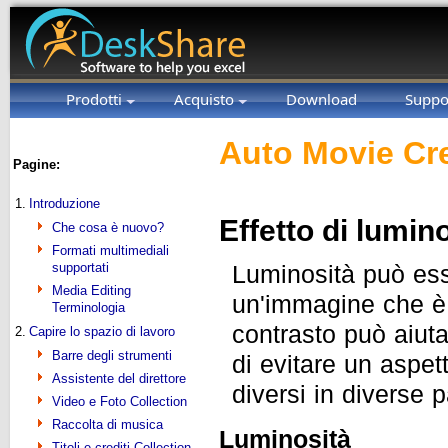
Prodotti
Acquisto
Download
Suppo
Auto Movie Cre
Pagine:
1.
Introduzione
Effetto di lumin
Che cosa è nuovo?
Formati multimediali
supportati
Luminosità può ess
Media Editing
un'immagine che è 
Terminologia
contrasto può aiutar
2.
Capire lo spazio di lavoro
Barre degli strumenti
di evitare un aspet
Assistente del direttore
diversi in diverse p
Video e Foto Collection
Raccolta di musica
Luminosità
Titoli e crediti Collection