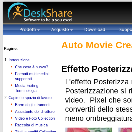
Prodotti
Acquisto
Download
Suppo
Auto Movie Cre
Pagine:
1.
Introduzione
Effetto Posteriz
Che cosa è nuovo?
Formati multimediali
supportati
L'effetto Posterizz
Media Editing
Posterizzazione si ri
Terminologia
2.
Capire lo spazio di lavoro
video. Pixel che son
Barre degli strumenti
convertiti dello stes
Assistente del direttore
meno ombreggiatura 
Video e Foto Collection
Raccolta di musica
Titoli e crediti Collection