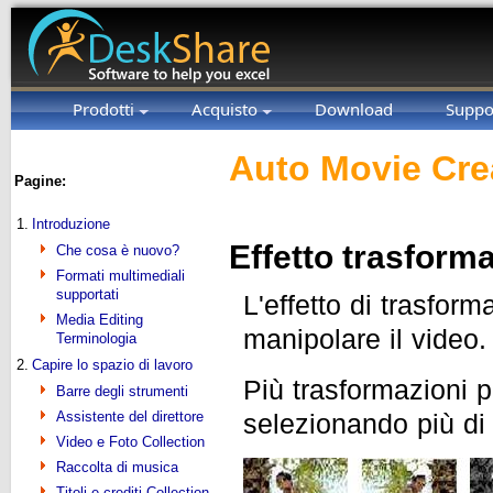
Prodotti
Acquisto
Download
Suppo
Auto Movie Cre
Pagine:
1.
Introduzione
Effetto trasform
Che cosa è nuovo?
Formati multimediali
supportati
L'effetto di trasfor
Media Editing
manipolare il video.
Terminologia
2.
Capire lo spazio di lavoro
Più trasformazioni 
Barre degli strumenti
Assistente del direttore
selezionando più di 
Video e Foto Collection
Raccolta di musica
Titoli e crediti Collection