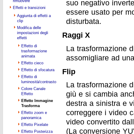
rimuovere
suo negativo inverte
Effetti e transizioni
essere usato per mos
Aggiunta di effetti a
disturbata.
clip
Modifica delle
impostazioni degli
Raggi X
effetti
Effetto di
La trasformazione d
trasformazione
assomigliare ad una
animata
Effetto cieco
Flip
Effetto di sfocatura
Effetto di
luminosità/contrasto
La trasformazione d
Colore Canale
giù e si cambia anch
Effetto
Effetto Immagine
destra a sinistra e 
Trasforma
correggere i video ca
Effetto zoom e
panoramica
video convertito da
Effetto Pixelate
(La conversione YU
Effetto Posterizza