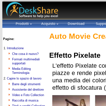
Prodotti
Acquisto
Download
Suppo
Auto Movie Cre
Pagine:
1.
Introduzione
Effetto Pixelate
Che cosa è nuovo?
Formati multimediali
supportati
L'effetto Pixelate c
Media Editing
piazze e rende pixel
Terminologia
2.
Capire lo spazio di lavoro
una media dei colori 
Barre degli strumenti
effetto di sfocatura 
Assistente del direttore
Video e Foto Collection
Raccolta di musica
Titoli e crediti Collection