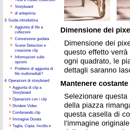
Storyboard
di anteprima
3.
Guida introduttiva
Aggiunta di file a
Dimensione dei pixe
collezioni
Conversione guidata
Dimensione dei pixel
Scene Detection e
questo effetto verr
creazione clip
Informazioni sulle
ogni quadrato, le pi
opzioni
dettagli saranno las
Problemi di aggiunta di
file multimediali?
4.
Operazioni di storyboard
Mantenere costante 
Aggiunta di clip a
Storyboard
Selezionare questa 
Operazioni con i clip
della piazza rimanga
Dividere Video
questa casella di con
Combinando clip
Immagine Durata
l'immagine original
Taglia, Copia, Incolla e